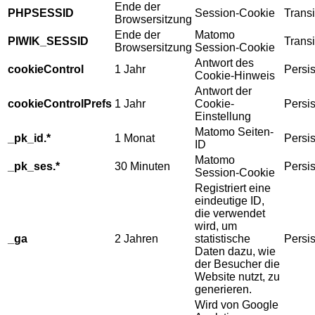
Ende der
PHPSESSID
Session-Cookie
Transi
Browsersitzung
Ende der
Matomo
PIWIK_SESSID
Transi
Browsersitzung
Session-Cookie
Antwort des
cookieControl
1 Jahr
Persis
Cookie-Hinweis
Antwort der
cookieControlPrefs
1 Jahr
Cookie-
Persis
Einstellung
Matomo Seiten-
_pk_id.*
1 Monat
Persis
ID
Matomo
_pk_ses.*
30 Minuten
Persis
Session-Cookie
Registriert eine
eindeutige ID,
die verwendet
wird, um
_ga
2 Jahren
statistische
Persis
Daten dazu, wie
der Besucher die
Website nutzt, zu
generieren.
Wird von Google