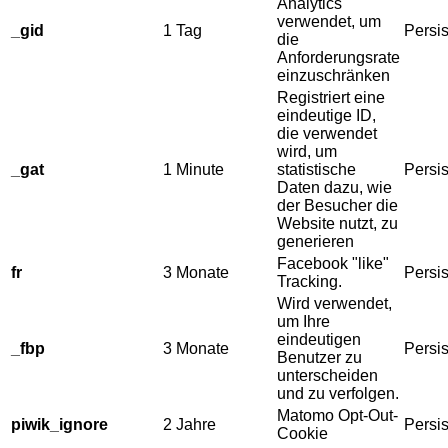
Analytics
verwendet, um
_gid
1 Tag
Persis
die
Anforderungsrate
einzuschränken
Registriert eine
eindeutige ID,
die verwendet
wird, um
_gat
1 Minute
statistische
Persis
Daten dazu, wie
der Besucher die
Website nutzt, zu
generieren
Facebook "like"
fr
3 Monate
Persis
Tracking.
Wird verwendet,
um Ihre
eindeutigen
_fbp
3 Monate
Persis
Benutzer zu
unterscheiden
und zu verfolgen.
Matomo Opt-Out-
piwik_ignore
2 Jahre
Persis
Cookie